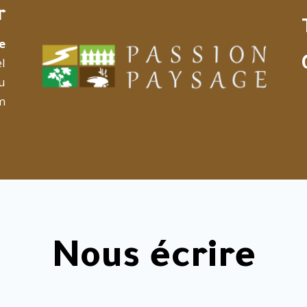
r
e
el
u
m
Nous écrire